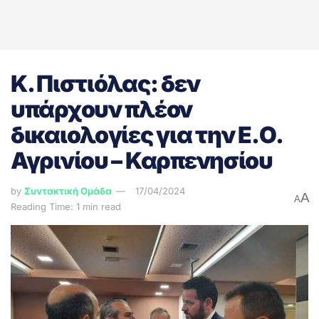
Κ. Πιστιόλας: δεν
υπάρχουν πλέον
δικαιολογίες για την Ε.Ο.
Αγρινίου – Καρπενησίου
by
Συντακτική Ομάδα
17/04/2024
A
A
Reading Time: 1 min read