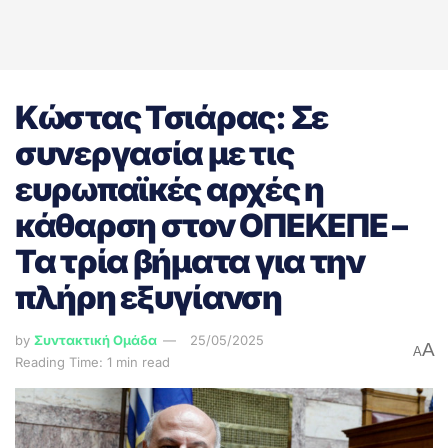
Κώστας Τσιάρας: Σε
συνεργασία με τις
ευρωπαϊκές αρχές η
κάθαρση στον ΟΠΕΚΕΠΕ –
Τα τρία βήματα για την
πλήρη εξυγίανση
by
Συντακτική Ομάδα
25/05/2025
A
A
Reading Time: 1 min read