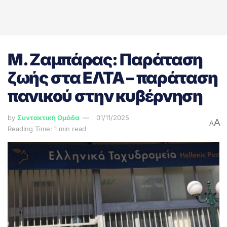
Μ. Ζαμπάρας: Παράταση
ζωής στα ΕΛΤΑ – παράταση
πανικού στην κυβέρνηση
by
Συντακτική Ομάδα
01/11/2025
A
A
Reading Time: 1 min read