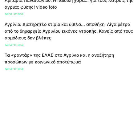
Αμπάρια Παναιτωλίου: Η παιδική χαρά… για τους λάτρεις της
άγριας φύσης! video foto
sara-mara
Αγρίνιο: Διατηρητέο κτίριο και δίπλα… αποθήκη. Λίγα μέτρα
από το δημαρχείο Αγρινίου εικόνες ντροπής. Κανείς από τους
αρμόδιους δεν βλέπει;
sara-mara
Τα «ραντάρ» της ΕΛΑΣ στο Αγρίνιο και η αναζήτηση
προσώπων με κοινωνικό αποτύπωμα
sara-mara