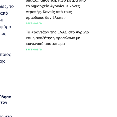
δίπλα… αποθήκη. Λίγα μέτρα από
ίες, το
το δημαρχείο Αγρινίου εικόνες
ντροπής. Κανείς από τους
 από
αρμόδιους δεν βλέπει;
ου
sara-mara
οφόρο
Τα «ραντάρ» της ΕΛΑΣ στο Αγρίνιο
θώς
και η αναζήτηση προσώπων με
κοινωνικό αποτύπωμα
sara-mara
οποίος
της
ύδησε
 τον
ης στο