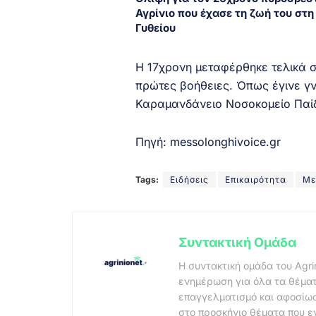
Αγρίνιο που έχασε τη ζωή του στη
Γυθείου
Η 17χρονη μεταφέρθηκε τελικά 
πρώτες βοήθειες. Όπως έγινε γν
Καραμανδάνειο Νοσοκομείο Παίδ
Πηγή:
messolonghivoice.gr
Tags:
Ειδήσεις
Επικαιρότητα
Με
Συντακτική Ομάδα
Η συντακτική ομάδα του Agri
ενημέρωση για όλα τα θέματ
επαγγελματισμό και αφοσίωσ
στο προσκήνιο θέματα που ε