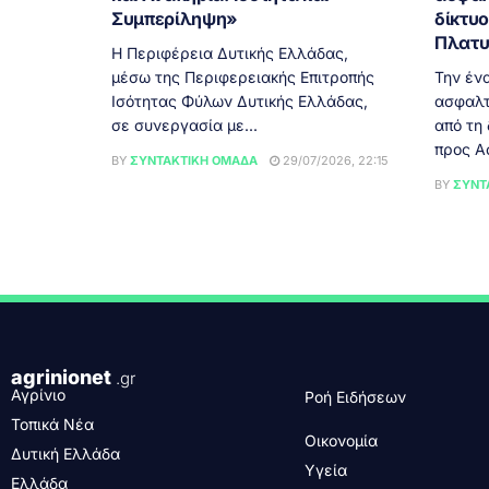
Συμπερίληψη»
δίκτυ
Πλατυ
Η Περιφέρεια Δυτικής Ελλάδας,
μέσω της Περιφερειακής Επιτροπής
Την έν
Ισότητας Φύλων Δυτικής Ελλάδας,
ασφαλτ
σε συνεργασία με...
από τη
προς Α
BY
ΣΥΝΤΑΚΤΙΚΉ ΟΜΆΔΑ
29/07/2026, 22:15
BY
ΣΥΝΤ
agrinionet
.gr
Αγρίνιο
Ροή Ειδήσεων
Τοπικά Νέα
Οικονομία
Δυτική Ελλάδα
Υγεία
Ελλάδα