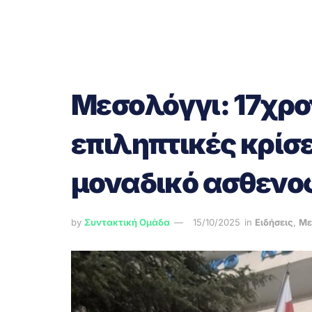
Μεσολόγγι: 17χρο
επιληπτικές κρίσε
μοναδικό ασθενο
by
Συντακτική Ομάδα
15/10/2025
in
Ειδήσεις
,
Με