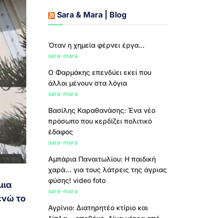
Sara & Mara | Blog
Όταν η χημεία φέρνει έργα...
sara-mara
Ο Φαρμάκης επενδύει εκεί που
άλλοι μένουν στα λόγια
sara-mara
Βασίλης Καραθανάσης: Ένα νέο
πρόσωπο που κερδίζει πολιτικό
έδαφος
sara-mara
Αμπάρια Παναιτωλίου: Η παιδική
χαρά… για τους λάτρεις της άγριας
φύσης! video foto
μια
sara-mara
ενώ το
Αγρίνιο: Διατηρητέο κτίριο και