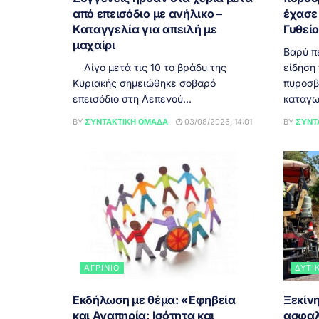
από επεισόδιο με ανήλικο –
έχασε 
Καταγγελία για απειλή με
Γυθεί
μαχαίρι
Βαρύ π
Λίγο μετά τις 10 το βράδυ της
είδηση
Κυριακής σημειώθηκε σοβαρό
πυροσβ
επεισόδιο στη Λεπενού...
καταγω
BY
ΣΥΝΤΑΚΤΙΚΉ ΟΜΆΔΑ
03/08/2026, 14:01
BY
ΣΥΝΤ
ΑΓΡΊΝΙΟ
ΔΥΤΙ
Εκδήλωση με θέμα: «Εφηβεία
Ξεκίνη
και Αναπηρία: Ισότητα και
ασφαλ