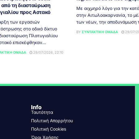
ο από τη διασταύρωση
Με αιχμηρό λόγο για την κατ
γιαλίου προς Αστακό
στην Αιτωλοακαρνανία, το μ
αρξη των εργασιών
των νέων, την αποδυνάμωση τ
όστρωσης στο οδικό δίκτυο
BY
ΣΥΝΤΑΚΤΙΚΉ ΟΜΆΔΑ
29/07/20
 διασταύρωση Πλατυγιαλίου
στακό επισκέφθηκαν...
ΑΚΤΙΚΉ ΟΜΆΔΑ
29/07/2026, 22:10
Info
Ταυτότητα
Πολιτική Απορρήτου
Πολιτική Cookies
Όροι Χρήσης