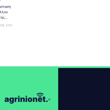
άσταση
έλλον
ης...
26, 21:31