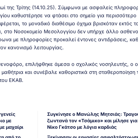
ωί της Τρίτης (14.10.25). Σύμφωνα με ασφαλείς πληροφορ
ου καθυστέρησε να φτάσει στο σημείο για περισσότερο
έρεται, το μοναδικό διαθέσιμο όχημα βρισκόταν εκτός τ
, στο Νοσοκομείο Μεσολογγίου δεν υπήρχε άλλο ασθεν
μφωνα με πληροφορίες προκαλεί έντονες αντιδράσεις, κα
τον κανονισμό λειτουργίας.
θενοφόρο, επιλήφθηκε άμεσα ο σχολικός νοσηλευτής, ο 
η μαθήτρια και συνέβαλε καθοριστικά στη σταθεροποίηση 
 του ΕΚΑΒ.
γγενείς
Συγκίνησε ο Μανώλης Μητσιάς: Τραγο
ιο με
ζωντανά τον «Τσάμικο» και μίλησε για
με μαχαίρι
Νίκο Γκάτσο με λόγια καρδιάς
τη από το
Ξεκίνησαν οι εργασίες ασφαλτόστρωσ