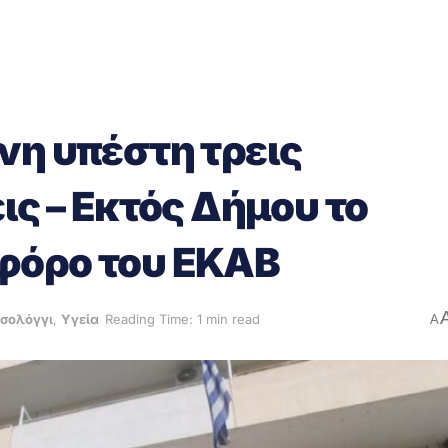
νη υπέστη τρεις
ις – Εκτός Δήμου το
φόρο του ΕΚΑΒ
σολόγγι
,
Υγεία
Reading Time: 1 min read
A