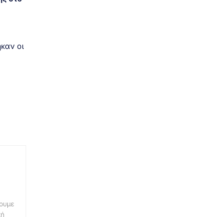
καν οι
νουμε
κή