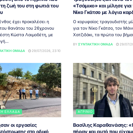
τη ζωή του στη φωτιά του
«Τσάμικο» και μίλησε για
ου
Νίκο Γκάτσο με λόγια καρ
ένθος έχει προκαλέσει η
Ο κορυφαίος τραγουδιστής μ
 του θανάτου του 26χρονου
για τον Νίκο Γκάτσο, τον Μάν
έστη Κώστα Λαιμοδέτη, με
Χατζιδάκι, τα πρώτα του βήματ
γή...
BY
ΣΥΝΤΑΚΤΙΚΉ ΟΜΆΔΑ
29/07/20
ΑΚΤΙΚΉ ΟΜΆΔΑ
29/07/2026, 23:10
ΚΉ ΕΛΛΆΔΑ
ΑΓΡΊΝΙΟ
σαν οι εργασίες
Βασίλης Καραθανάσης: 
τόστρωσης στο οδικό
πήραν και αυτό που είχαμ