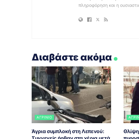
πληροφόρηση και η ουσιαστι
.
Διαβάστε ακόμα
ΑΓΡΊΝΙΟ
ΑΓΡΊ
Άγρια συμπλοκή στη Λεπενού:
Θλίψη
Συγγενείς ήρθαν στα χέρια μετά
πυροσ