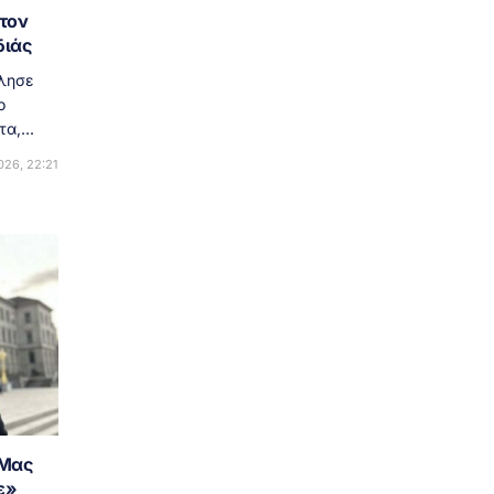
 τον
διάς
ίλησε
ο
α,...
26, 22:21
«Μας
ε»