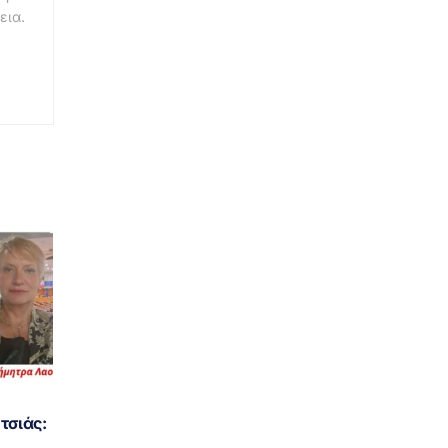
εια.
τσιάς: