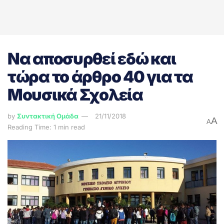
Να αποσυρθεί εδώ και
τώρα το άρθρο 40 για τα
Μουσικά Σχολεία
by
Συντακτική Ομάδα
21/11/2018
A
A
Reading Time: 1 min read