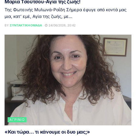
Μαρία Τσούτσου-Αγία της ζωής!
Της Φωτεινής Μυλωνά-Ραΐδη Σήμερα έφυγε από κοντά μας
μια, κατ’ εμέ, Αγία της ζωής, με...
BY
ΣΥΝΤΑΚΤΙΚΉ ΟΜΆΔΑ
24/06/2026, 20:42
ΑΓΡΊΝΙΟ
«Και τώρα… τι κάνουμε οι δυο μας;»