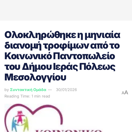
Ολοκληρώθηκε η μηνιαία
διανομή τροφίμων από το
Κοινωνικό Παντοπωλείο
του Δήμου Ιεράς Πόλεως
Μεσολογγίου
by
Συντακτική Ομάδα
30/01/2026
A
A
Reading Time: 1 min read