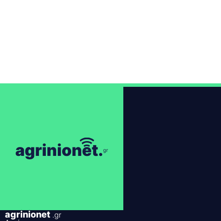
agrinionet
.gr