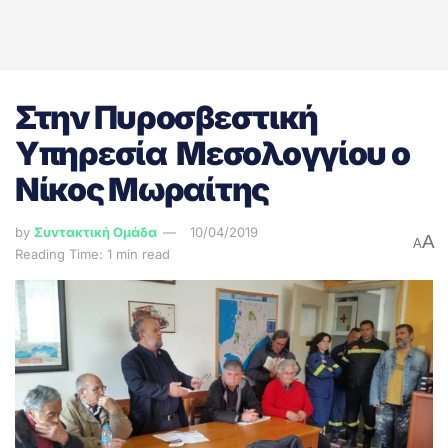
Στην Πυροσβεστική
Υπηρεσία Μεσολογγίου ο
Νίκος Μωραίτης
by
Συντακτική Ομάδα
10/04/2019
A
A
Reading Time: 1 min read