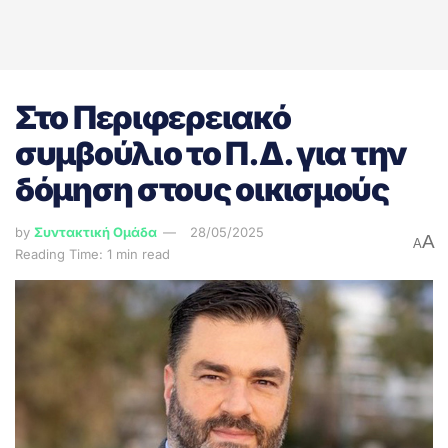
Στο Περιφερειακό
συμβούλιο το Π.Δ. για την
δόμηση στους οικισμούς
by
Συντακτική Ομάδα
28/05/2025
A
A
Reading Time: 1 min read