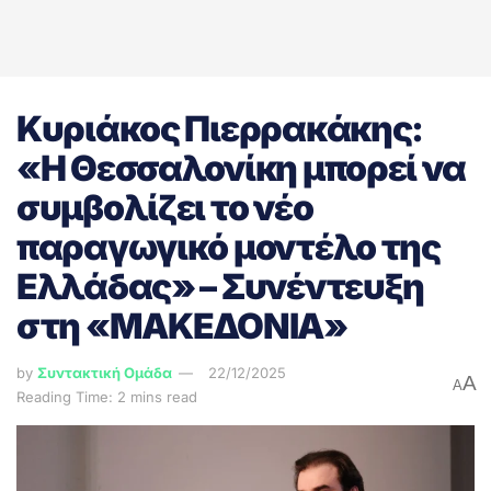
Κυριάκος Πιερρακάκης:
«Η Θεσσαλονίκη μπορεί να
συμβολίζει το νέο
παραγωγικό μοντέλο της
Ελλάδας» – Συνέντευξη
στη «ΜΑΚΕΔΟΝΙΑ»
by
Συντακτική Ομάδα
22/12/2025
A
A
Reading Time: 2 mins read