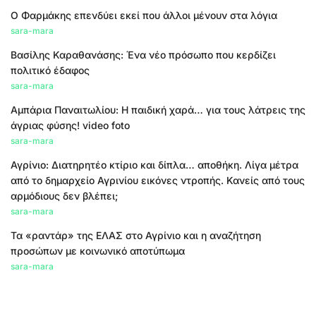
Ο Φαρμάκης επενδύει εκεί που άλλοι μένουν στα λόγια
sara-mara
Βασίλης Καραθανάσης: Ένα νέο πρόσωπο που κερδίζει
πολιτικό έδαφος
sara-mara
Αμπάρια Παναιτωλίου: Η παιδική χαρά… για τους λάτρεις της
άγριας φύσης! video foto
sara-mara
Αγρίνιο: Διατηρητέο κτίριο και δίπλα… αποθήκη. Λίγα μέτρα
από το δημαρχείο Αγρινίου εικόνες ντροπής. Κανείς από τους
αρμόδιους δεν βλέπει;
sara-mara
Τα «ραντάρ» της ΕΛΑΣ στο Αγρίνιο και η αναζήτηση
προσώπων με κοινωνικό αποτύπωμα
sara-mara