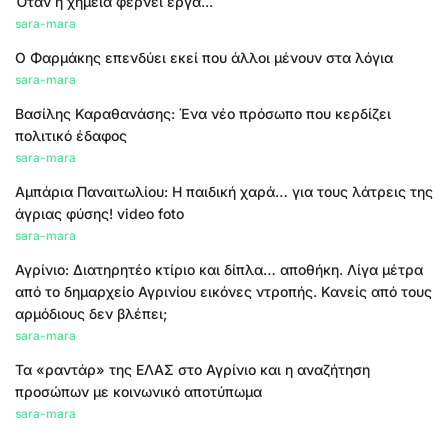
Όταν η χημεία φέρνει έργα...
sara-mara
Ο Φαρμάκης επενδύει εκεί που άλλοι μένουν στα λόγια
sara-mara
Βασίλης Καραθανάσης: Ένα νέο πρόσωπο που κερδίζει
πολιτικό έδαφος
sara-mara
Αμπάρια Παναιτωλίου: Η παιδική χαρά… για τους λάτρεις της
άγριας φύσης! video foto
sara-mara
Αγρίνιο: Διατηρητέο κτίριο και δίπλα… αποθήκη. Λίγα μέτρα
από το δημαρχείο Αγρινίου εικόνες ντροπής. Κανείς από τους
αρμόδιους δεν βλέπει;
sara-mara
Τα «ραντάρ» της ΕΛΑΣ στο Αγρίνιο και η αναζήτηση
προσώπων με κοινωνικό αποτύπωμα
sara-mara