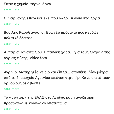
Όταν η χημεία φέρνει έργα...
sara-mara
Ο Φαρμάκης επενδύει εκεί που άλλοι μένουν στα λόγια
sara-mara
Βασίλης Καραθανάσης: Ένα νέο πρόσωπο που κερδίζει
πολιτικό έδαφος
sara-mara
Αμπάρια Παναιτωλίου: Η παιδική χαρά… για τους λάτρεις της
άγριας φύσης! video foto
sara-mara
Αγρίνιο: Διατηρητέο κτίριο και δίπλα… αποθήκη. Λίγα μέτρα
από το δημαρχείο Αγρινίου εικόνες ντροπής. Κανείς από τους
αρμόδιους δεν βλέπει;
sara-mara
Τα «ραντάρ» της ΕΛΑΣ στο Αγρίνιο και η αναζήτηση
προσώπων με κοινωνικό αποτύπωμα
sara-mara