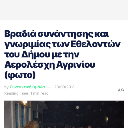
Βραδιά συνάντησης και
γνωριμίας των Εθελοντών
του Δήμου με την
Αερολέσχη Αγρινίου
(φωτο)
by
Συντακτική Ομάδα
23/09/2018
A
A
Reading Time: 1 min read