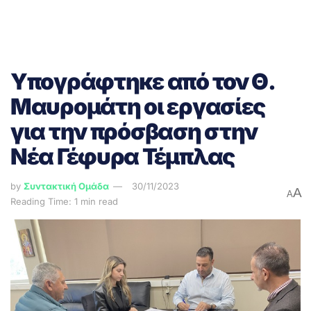
Υπογράφτηκε από τον Θ.
Μαυρομάτη οι εργασίες
για την πρόσβαση στην
Νέα Γέφυρα Τέμπλας
by
Συντακτική Ομάδα
30/11/2023
A
A
Reading Time: 1 min read