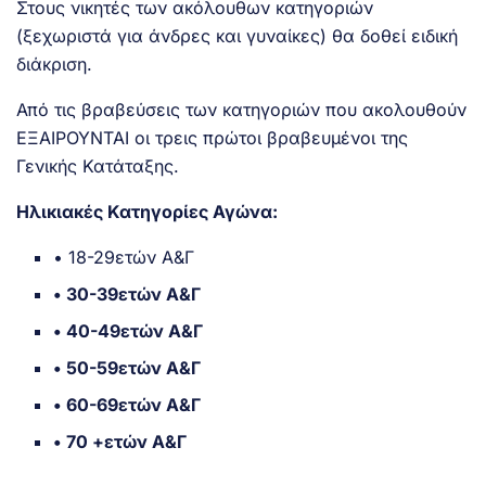
Στους νικητές των ακόλουθων κατηγοριών
(ξεχωριστά για άνδρες και γυναίκες) θα δοθεί ειδική
διάκριση.
Από τις βραβεύσεις των κατηγοριών που ακολουθούν
ΕΞΑΙΡΟΥΝΤΑΙ οι τρεις πρώτοι βραβευμένοι της
Γενικής Κατάταξης.
Ηλικιακές Κατηγορίες Αγώνα:
• 18-29ετών Α&Γ
• 30-39ετών Α&Γ
• 40-49ετών Α&Γ
• 50-59ετών Α&Γ
• 60-69ετών Α&Γ
• 70 +ετών Α&Γ