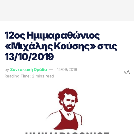
12ος Ημιμαραθώνιος
«Μιχάλης Κούσης» στις
13/10/2019
by
Συντακτική Ομάδα
15/09/2019
A
A
Reading Time: 2 mins read