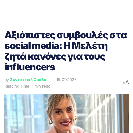
Αξιόπιστες συμβουλές στα
social media: Η Μελέτη
ζητά κανόνες για τους
influencers
by
Συντακτική Ομάδα
15/01/2026
A
A
Reading Time: 1 min read