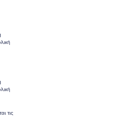
η
ολική
η
ολική
αι τις