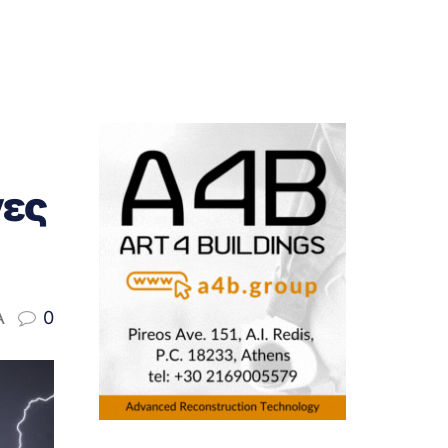
νες
A
0