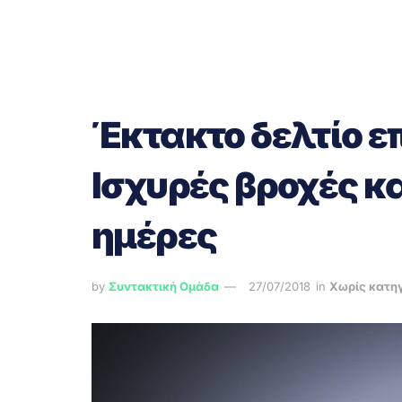
Έκτακτο δελτίο ε
Ισχυρές βροχές κα
ημέρες
by
Συντακτική Ομάδα
27/07/2018
in
Χωρίς κατη