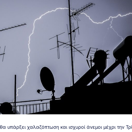
α υπάρξει χαλαζόπτωση και ισχυροί άνεμοι μέχρι την Τρί