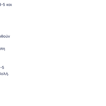
3-5 και
ωθούν
ιπη
3-5
βολή.