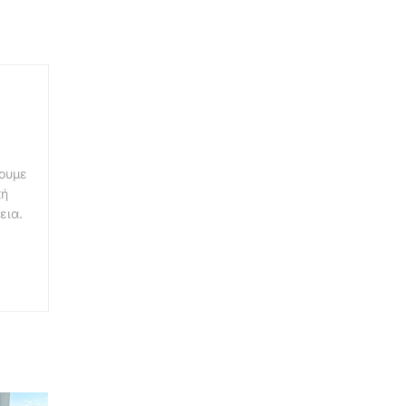
νουμε
κή
εια.