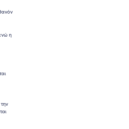
ιθανόν
ενώ η
ται
 την
ται