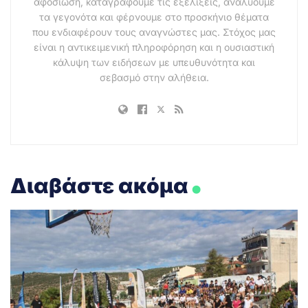
αφοσίωση, καταγράφουμε τις εξελίξεις, αναλύουμε
τα γεγονότα και φέρνουμε στο προσκήνιο θέματα
που ενδιαφέρουν τους αναγνώστες μας. Στόχος μας
είναι η αντικειμενική πληροφόρηση και η ουσιαστική
κάλυψη των ειδήσεων με υπευθυνότητα και
σεβασμό στην αλήθεια.
.
Διαβάστε ακόμα