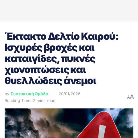
Έκτακτο Δελτίο Καιρού:
Ισχυρές βροχές και
καταιγίδες, πυκνές
χιονοπτώσεις και
θυελλώδεις άνεμοι
by
Συντακτική Ομάδα
20/01/2026
A
A
Reading Time: 2 mins read