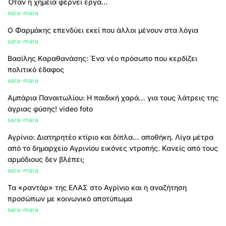
Όταν η χημεία φέρνει έργα...
sara-mara
Ο Φαρμάκης επενδύει εκεί που άλλοι μένουν στα λόγια
sara-mara
Βασίλης Καραθανάσης: Ένα νέο πρόσωπο που κερδίζει
πολιτικό έδαφος
sara-mara
Αμπάρια Παναιτωλίου: Η παιδική χαρά… για τους λάτρεις της
άγριας φύσης! video foto
sara-mara
Αγρίνιο: Διατηρητέο κτίριο και δίπλα… αποθήκη. Λίγα μέτρα
από το δημαρχείο Αγρινίου εικόνες ντροπής. Κανείς από τους
αρμόδιους δεν βλέπει;
sara-mara
Τα «ραντάρ» της ΕΛΑΣ στο Αγρίνιο και η αναζήτηση
προσώπων με κοινωνικό αποτύπωμα
sara-mara