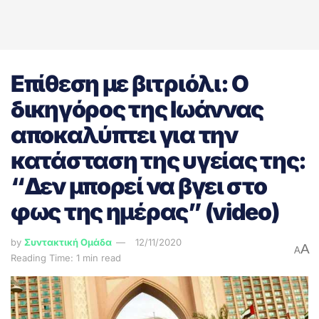
Επίθεση με βιτριόλι: Ο
δικηγόρος της Ιωάννας
αποκαλύπτει για την
κατάσταση της υγείας της:
“Δεν μπορεί να βγει στο
φως της ημέρας” (video)
by
Συντακτική Ομάδα
12/11/2020
A
A
Reading Time: 1 min read