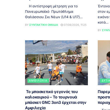
Η αντίστροφη μέτρηση για το
Έντονο
Πανευρωπαϊκό Πρωτάθλημα
στον εμ
Θαλάσσιου Σκι Νέων (U14 & U17)...
εικόνα
κατά...
BY
ΣΥΝΤΑΚΤΙΚΉ ΟΜΆΔΑ
07/08/2026, 11:25
BY
ΣΥΝΤ
ΑΜΦΙΛΟΧΊΑ
ΔΥΤΙ
Το μπασκετικό γεγονός του
Παρεμ
καλοκαιριού – Το τουρνουά
προστ
μπάσκετ GNC 3on3 έρχεται στην
περιοχ
Αμφιλοχία