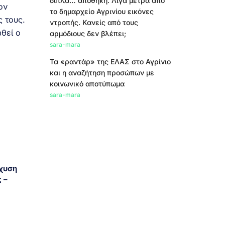
δίπλα… αποθήκη. Λίγα μέτρα από
ον
το δημαρχείο Αγρινίου εικόνες
 τους.
ντροπής. Κανείς από τους
θεί ο
αρμόδιους δεν βλέπει;
sara-mara
Τα «ραντάρ» της ΕΛΑΣ στο Αγρίνιο
και η αναζήτηση προσώπων με
κοινωνικό αποτύπωμα
sara-mara
σχυση
 –