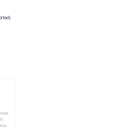
ατική
νουμε
κή
εια.