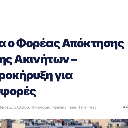
ία ο Φορέας Απόκτησης
ης Ακινήτων –
ροκήρυξη για
σφορές
ιδήσεις
,
Ελλάδα
,
Οικονομία
Reading Time: 1 min read
A