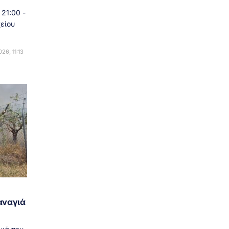
21:00 -
είου
26, 11:13
αναγιά