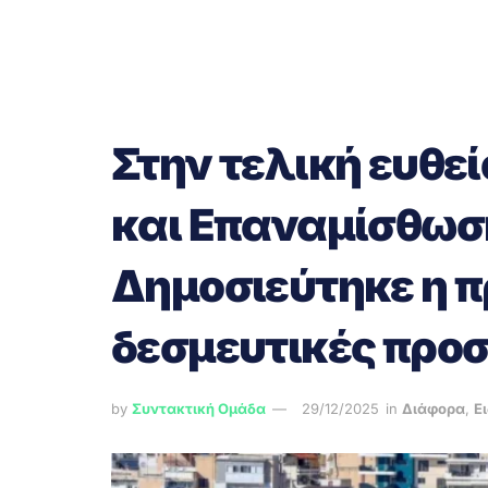
Στην τελική ευθε
και Επαναμίσθωσ
Δημοσιεύτηκε η π
δεσμευτικές προ
by
Συντακτική Ομάδα
29/12/2025
in
Διάφορα
,
Ε