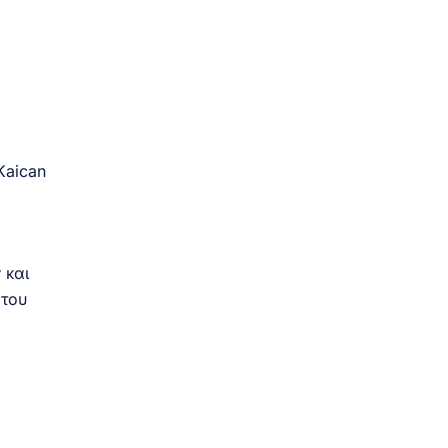
Kaican
 και
 του