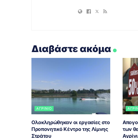
.
Διαβάστε ακόμα
ΑΓΡΊΝΙΟ
ΑΓΡΊ
Ολοκληρώθηκαν οι εργασίες στο
Απογο
Προπονητικό Κέντρο της Λίμνης
των θ
Στράτου
Αγρίν