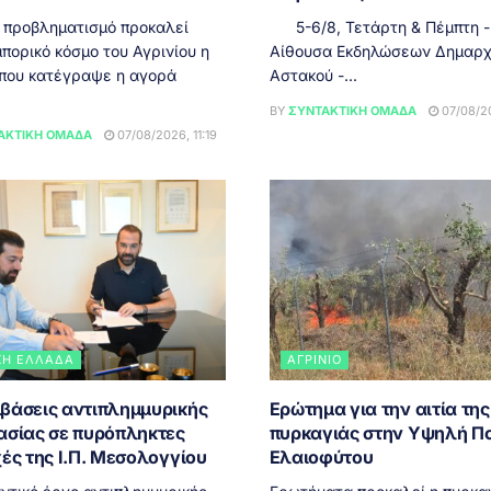
 προβληματισμό προκαλεί
5-6/8, Τετάρτη & Πέμπτη - 
πορικό κόσμο του Αγρινίου η
Αίθουσα Εκδηλώσεων Δημαρχ
 που κατέγραψε η αγορά
Αστακού -...
BY
ΣΥΝΤΑΚΤΙΚΉ ΟΜΆΔΑ
07/08/20
ΑΚΤΙΚΉ ΟΜΆΔΑ
07/08/2026, 11:19
ΚΉ ΕΛΛΆΔΑ
ΑΓΡΊΝΙΟ
βάσεις αντιπλημμυρικής
Ερώτημα για την αιτία της
ασίας σε πυρόπληκτες
πυρκαγιάς στην Υψηλή Π
ές της Ι.Π. Μεσολογγίου
Ελαιοφύτου