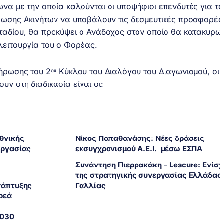
να με την οποία καλούνται οι υποψήφιοι επενδυτές για τ
ωσης Ακινήτων να υποβάλουν τις δεσμευτικές προσφορές
ταδίου, θα προκύψει ο Ανάδοχος στον οποίο θα κατακυρω
 λειτουργία του ο Φορέας.
λήρωσης του 2
Κύκλου του Διαλόγου του Διαγωνισμού, οι
ου
υν στη διαδικασία είναι οι:
θνικής
Νίκος Παπαθανάσης: Νέες δράσεις
Εργασίας
εκσυγχρονισμού Α.Ε.Ι. μέσω ΕΣΠΑ
Συνάντηση Πιερρακάκη – Lescure: Ενί
της στρατηγικής συνεργασίας Ελλάδας
νάπτυξης
Γαλλίας
ρεά
2030