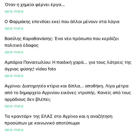
Όταν η χημεία φέρνει έργα...
sara-mara
Ο Φαρμάκης επενδύει εκεί που άλλοι μένουν στα λόγια
sara-mara
Βασίλης Καραθανάσης: Ένα νέο πρόσωπο που κερδίζει
πολιτικό έδαφος
sara-mara
Αμπάρια Παναιτωλίου: Η παιδική χαρά… για τους λάτρεις της
άγριας φύσης! video foto
sara-mara
Αγρίνιο: Διατηρητέο κτίριο και δίπλα… αποθήκη. Λίγα μέτρα
από το δημαρχείο Αγρινίου εικόνες ντροπής. Κανείς από τους
αρμόδιους δεν βλέπει;
sara-mara
Τα «ραντάρ» της ΕΛΑΣ στο Αγρίνιο και η αναζήτηση
προσώπων με κοινωνικό αποτύπωμα
sara-mara