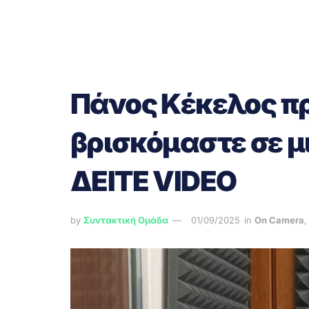
Πάνος Κέκελος πρ
βρισκόμαστε σε 
ΔΕΙΤΕ VIDEO
by
Συντακτική Ομάδα
01/09/2025
in
On Camera