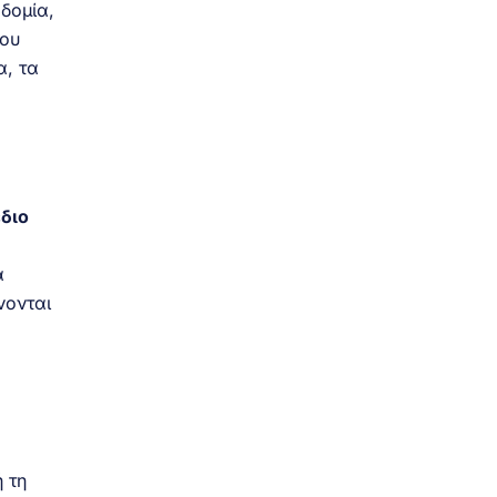
οδομία,
ίου
α, τα
διο
α
νονται
 τη