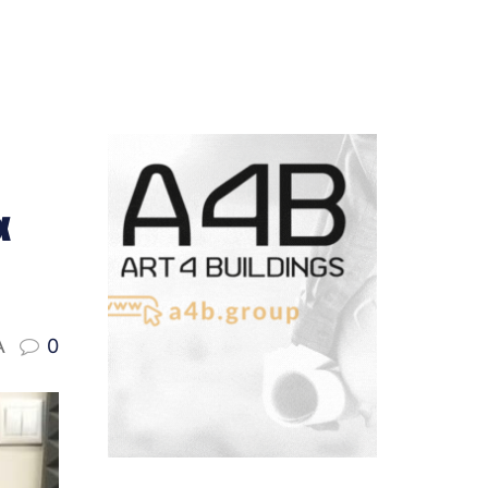
α
A
0