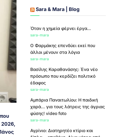
Sara & Mara | Blog
Όταν η χημεία φέρνει έργα...
sara-mara
Ο Φαρμάκης επενδύει εκεί που
άλλοι μένουν στα λόγια
sara-mara
Βασίλης Καραθανάσης: Ένα νέο
πρόσωπο που κερδίζει πολιτικό
έδαφος
sara-mara
Αμπάρια Παναιτωλίου: Η παιδική
χαρά… για τους λάτρεις της άγριας
φύσης! video foto
 που
sara-mara
 2026,
Αγρίνιο: Διατηρητέο κτίριο και
 Πάνος