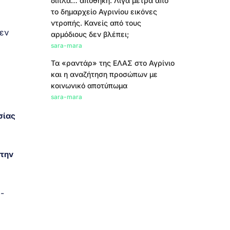
δίπλα… αποθήκη. Λίγα μέτρα από
το δημαρχείο Αγρινίου εικόνες
ντροπής. Κανείς από τους
εν
αρμόδιους δεν βλέπει;
sara-mara
Τα «ραντάρ» της ΕΛΑΣ στο Αγρίνιο
και η αναζήτηση προσώπων με
κοινωνικό αποτύπωμα
sara-mara
σίας
στην
-