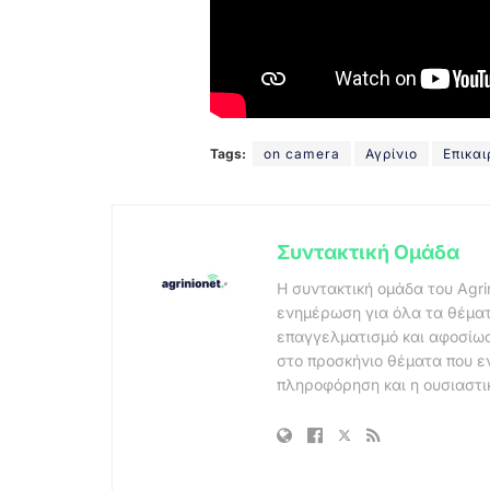
Tags:
on camera
Αγρίνιο
Επικα
Συντακτική Ομάδα
Η συντακτική ομάδα του Agri
ενημέρωση για όλα τα θέματ
επαγγελματισμό και αφοσίωσ
στο προσκήνιο θέματα που ε
πληροφόρηση και η ουσιαστι