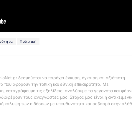
ιρότητα
Πολιτική
nioNet.gr δεσμεύεται να παρέχει έγκυρη, έγκαιρη και αξιόπιστη
α που αφορούν την τοπική και εθνική επικαιρότητα. Με
η, καταγράφουμε τις εξελίξεις, αναλύουμε τα γεγονότα και φέρ
νδιαφέρουν τους αναγνώστες μας. Στόχος μας είναι η αντικειμενι
κή κάλυψη των ειδήσεων με υπευθυνότητα και σεβασμό στην αλήθ