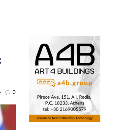
ε
A
0