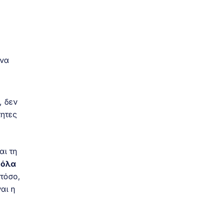
 να
, δεν
τητες
αι τη
ε
όλα
στόσο,
αι η