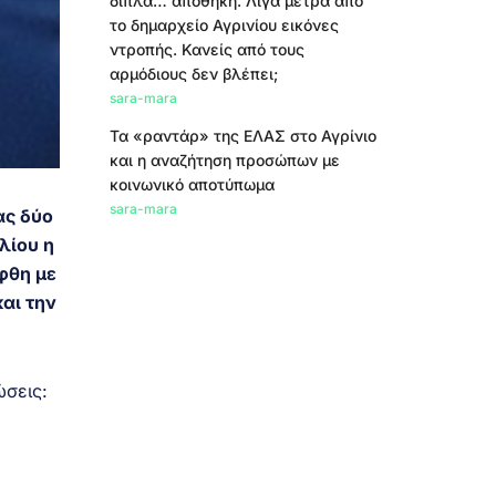
δίπλα… αποθήκη. Λίγα μέτρα από
το δημαρχείο Αγρινίου εικόνες
ντροπής. Κανείς από τους
αρμόδιους δεν βλέπει;
sara-mara
Τα «ραντάρ» της ΕΛΑΣ στο Αγρίνιο
και η αναζήτηση προσώπων με
κοινωνικό αποτύπωμα
sara-mara
ας δύο
λίου η
φθη με
αι την
ώσεις: