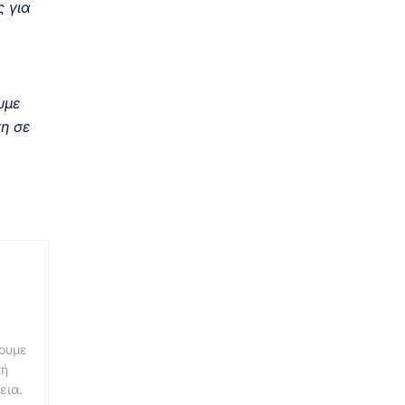
ς για
υμε
ση σε
νουμε
κή
εια.