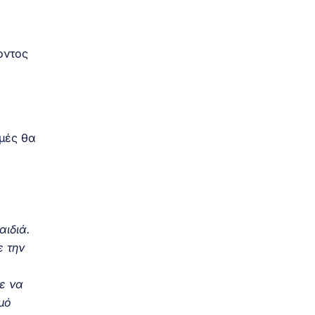
οντος
μές θα
αιδιά.
ε την
ε να
μό