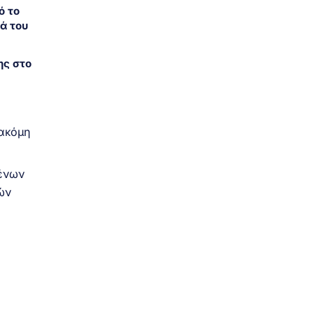
ό το
ά του
ης στο
 ακόμη
μένων
ών