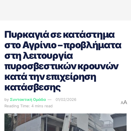
Πυρκαγιά σε κατάστημα
στο Αγρίνιο – προβλήματα
στη λειτουργία
πυροσβεστικών κρουνών
κατά την επιχείρηση
κατάσβεσης
by
Συντακτική Ομάδα
01/02/2026
A
A
Reading Time: 4 mins read