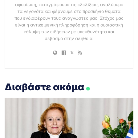
αφοσίωση, καταγράφουμε τις εξελίξεις, αναλύουμε
τα γεγονότα και φέρνουμε στο προσκήνιο θέματα
που ενδιαφέρουν τους αναγνώστες μας. Στόχος μας
είναι η αντικειμενική πληροφόρηση και η ουσιαστική
κάλυψη των ειδήσεων με υπευθυνότητα και
σεβασμό στην αλήθεια.
.
Διαβάστε ακόμα