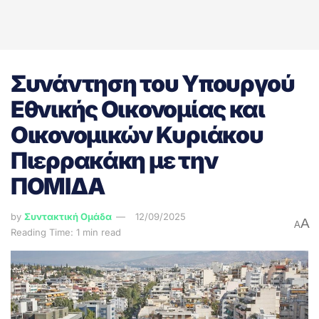
Συνάντηση του Υπουργού
Εθνικής Οικονομίας και
Οικονομικών Κυριάκου
Πιερρακάκη με την
ΠΟΜΙΔΑ
by
Συντακτική Ομάδα
12/09/2025
A
A
Reading Time: 1 min read