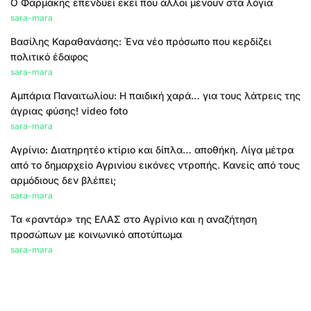
Ο Φαρμάκης επενδύει εκεί που άλλοι μένουν στα λόγια
sara-mara
Βασίλης Καραθανάσης: Ένα νέο πρόσωπο που κερδίζει
πολιτικό έδαφος
sara-mara
Αμπάρια Παναιτωλίου: Η παιδική χαρά… για τους λάτρεις της
άγριας φύσης! video foto
sara-mara
Αγρίνιο: Διατηρητέο κτίριο και δίπλα… αποθήκη. Λίγα μέτρα
από το δημαρχείο Αγρινίου εικόνες ντροπής. Κανείς από τους
αρμόδιους δεν βλέπει;
sara-mara
Τα «ραντάρ» της ΕΛΑΣ στο Αγρίνιο και η αναζήτηση
προσώπων με κοινωνικό αποτύπωμα
sara-mara