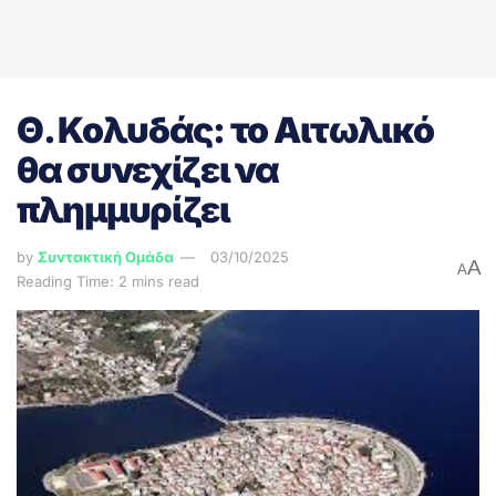
Θ. Κολυδάς: το Αιτωλικό
θα συνεχίζει να
πλημμυρίζει
by
Συντακτική Ομάδα
03/10/2025
A
A
Reading Time: 2 mins read