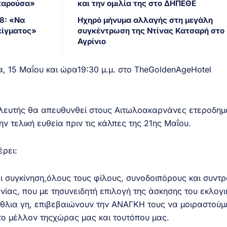
 παρούσα»
και την ομιλία της στο ΔΗΠΕΘΕ
8: «Να
Ηχηρό μήνυμα αλλαγής στη μεγάλη
είγματος»
συγκέντρωση της Ντίνας Κατσαρή στο
Αγρίνιο
, 15 Μαΐου και ώρα19:30 μ.μ. στο TheGoldenAgeHotel
ουλευτής θα απευθυνθεί στους Αιτωλοακαρνάνες ετεροδημ
ην τελική ευθεία πριν τις κάλπες της 21ης Μαΐου.
έρει:
ι συγκίνηση,όλους τους φίλους, συνοδοιπόρους και συντ
ίας, που με τησυνειδητή επιλογή της άσκησης του εκλογι
έθλια γη, επιβεβαιώνουν την ΑΝΑΓΚΗ τους να μοιραστούμ
 το μέλλον τηςχώρας μας και τουτόπου μας.