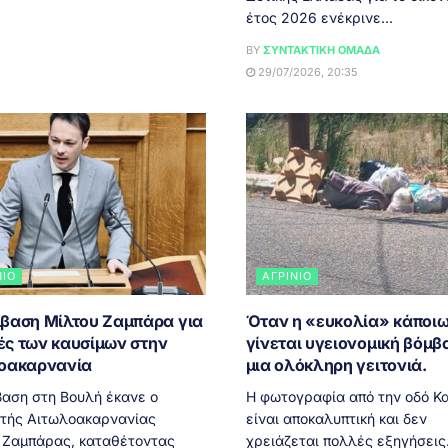
έτος 2026 ενέκρινε...
BY
ΣΥΝΤΑΚΤΙΚΉ ΟΜΆΔΑ
29/07/2026, 20:35
ΝΙΟ
ΑΓΡΊΝΙΟ
βαση Μίλτου Ζαμπάρα για
Όταν η «ευκολία» κάποι
μές των καυσίμων στην
γίνεται υγειονομική βόμβ
οακαρνανία
μια ολόκληρη γειτονιά.
αση στη Βουλή έκανε ο
Η φωτογραφία από την οδό Κ
τής Αιτωλοακαρνανίας
είναι αποκαλυπτική και δεν
 Ζαμπάρας, καταθέτοντας
χρειάζεται πολλές εξηγήσεις.