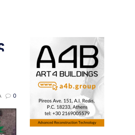
ς
A
0