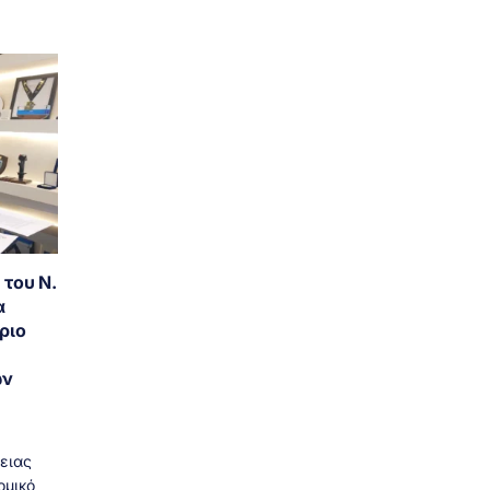
 του Ν.
α
ριο
ων
ειας
ομικό