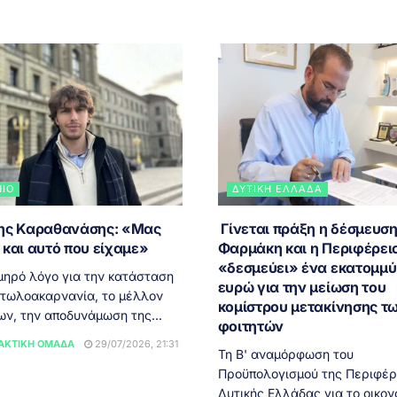
ΝΙΟ
ΔΥΤΙΚΉ ΕΛΛΆΔΑ
ης Καραθανάσης: «Μας
Γίνεται πράξη η δέσμευση
 και αυτό που είχαμε»
Φαρμάκη και η Περιφέρει
«δεσμεύει» ένα εκατομμύ
μηρό λόγο για την κατάσταση
ευρώ για την μείωση του
ιτωλοακαρνανία, το μέλλον
κομίστρου μετακίνησης τ
ων, την αποδυνάμωση της...
φοιτητών
ΑΚΤΙΚΉ ΟΜΆΔΑ
29/07/2026, 21:31
Τη Β' αναμόρφωση του
Προϋπολογισμού της Περιφέρ
Δυτικής Ελλάδας για το οικον