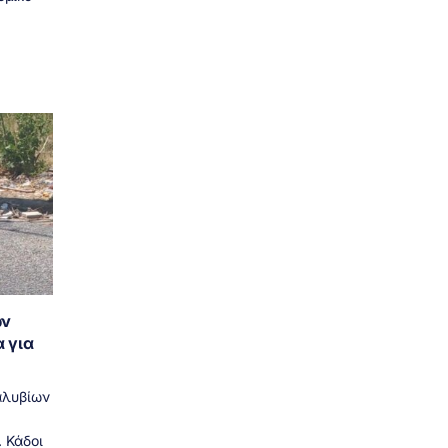
ων
α για
αλυβίων
 Κάδοι