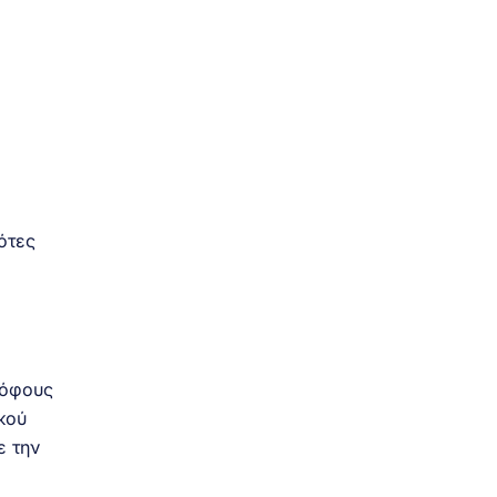
ότες
ρόφους
κού
ε την