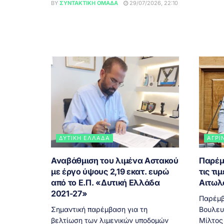
BY
ΣΥΝΤΑΚΤΙΚΉ ΟΜΆΔΑ
29/07/2026, 22:10
ΔΥΤΙΚΉ ΕΛΛΆΔΑ
ΑΓΡΊ
Αναβάθμιση του λιμένα Αστακού
Παρέμ
με έργο ύψους 2,19 εκατ. ευρώ
τις τι
από το Ε.Π. «Δυτική Ελλάδα
Αιτωλ
2021-27»
Παρέμβ
Σημαντική παρέμβαση για τη
Βουλευ
βελτίωση των λιμενικών υποδομών
Μίλτος