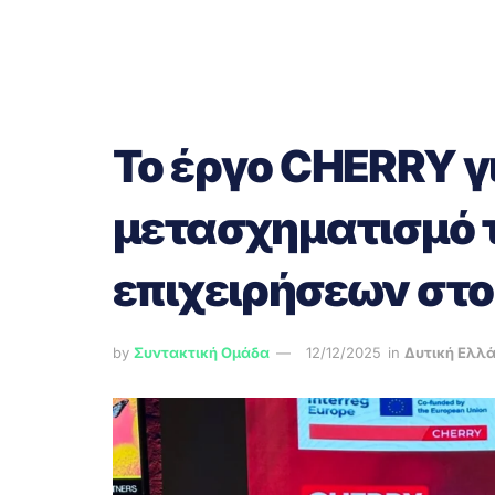
Το έργο CHERRY γ
μετασχηματισμό 
επιχειρήσεων στο
by
Συντακτική Ομάδα
12/12/2025
in
Δυτική Ελλ