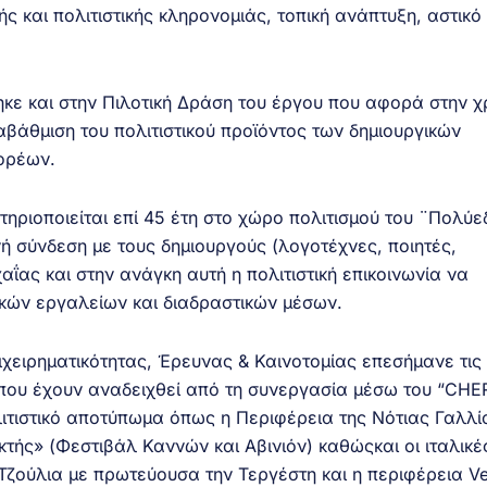
ς και πολιτιστικής κληρονομιάς, τοπική ανάπτυξη, αστικό
κε και στην Πιλοτική Δράση του έργου που αφορά στην χ
βάθμιση του πολιτιστικού προϊόντος των δημιουργικών
φορέων.
ριοποιείται επί 45 έτη στο χώρο πολιτισμού του ¨Πολύ
ή σύνδεση με τους δημιουργούς (λογοτέχνες, ποιητές,
χαΐας και στην ανάγκη αυτή η πολιτιστική επικοινωνία να
ακών εργαλείων και διαδραστικών μέσων.
ιχειρηματικότητας, Έρευνας & Καινοτομίας επεσήμανε τις
 που έχουν αναδειχθεί από τη συνεργασία μέσω του “CHE
λιτιστικό αποτύπωμα όπως η Περιφέρεια της Νότιας Γαλλί
τής» (Φεστιβάλ Καννών και Αβινιόν) καθώςκαι οι ιταλικέ
 Τζούλια με πρωτεύουσα την Τεργέστη και η περιφέρεια V