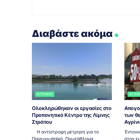
.
Διαβάστε ακόμα
ΑΓΡΊΝΙΟ
ΑΓΡΊ
Ολοκληρώθηκαν οι εργασίες στο
Απογο
Προπονητικό Κέντρο της Λίμνης
των θ
Στράτου
Αγρίν
Η αντίστροφη μέτρηση για το
Έντονο
Πανευρωπαϊκό Πρωτάθλημα
στον εμ