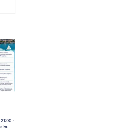
21:00 -
είου