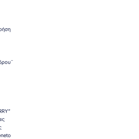
ρήση
εδρου¨
RRY”
ας
ς
eneto