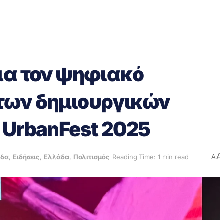
ια τον ψηφιακό
των δημιουργικών
 UrbanFest 2025
άδα
,
Ειδήσεις
,
Ελλάδα
,
Πολιτισμός
Reading Time: 1 min read
A