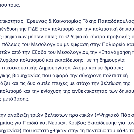
που τους.
ματικότητας, Έρευνας & Καινοτομίας Τάκης Παπαδόπουλος
νδυση της ΠΔΕ στον πολιτισμό και την πολιτιστική δημιο
ς ψηφιακών μέσων όπως το «Ψηφιακό κέντρο προβολής κ
άς πόλεως του Μεσολογγίου με έμφαση στην Πολιορκία και
ετών από την Έξοδο του Μεσολογγίου,την «Επανάχρηση
υχώρο πολιτισμού και εκπαίδευσης, με τη δημιουργία
τικοακουστικής Δημιουργίας». Ακόμα και με δράσεις
γικής βιομηχανίας που αφορά την σύγχρονη πολιτιστική
ζει και τις δυο αυτές πτυχές με στόχο την βελτίωση της
 πολιτισμό και την ενίσχυση της ανθεκτικότητας των δημιο
ς μετάβασης.
την ανάδειξη τριών βέλτιστων πρακτικών («Ψηφιακό Πάρκ
ίας για Παιδιά και Νέους», Κόμβος Εκπαίδευσης για το
ιομηχανία») που κατατάχθηκαν στην 1η πεντάδα του κάθε τ