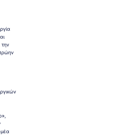
υργία
αι
 την
 πρώην
υργικών
ο»,
ν
ομέα