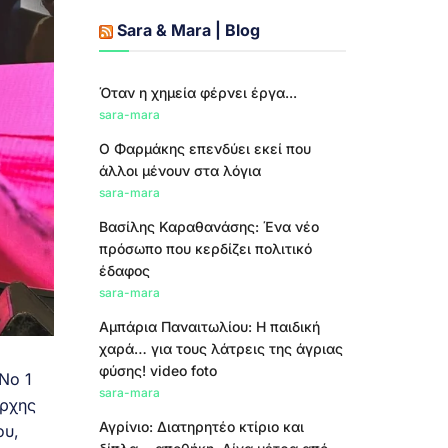
Sara & Mara | Blog
Όταν η χημεία φέρνει έργα...
sara-mara
Ο Φαρμάκης επενδύει εκεί που
άλλοι μένουν στα λόγια
sara-mara
Βασίλης Καραθανάσης: Ένα νέο
πρόσωπο που κερδίζει πολιτικό
έδαφος
sara-mara
Αμπάρια Παναιτωλίου: Η παιδική
χαρά… για τους λάτρεις της άγριας
φύσης! video foto
Νο 1
sara-mara
άρχης
Αγρίνιο: Διατηρητέο κτίριο και
ου,