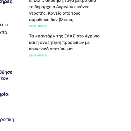
δίπλα… αποθήκη. Λίγα μέτρα από
τήρες
το δημαρχείο Αγρινίου εικόνες
ντροπής. Κανείς από τους
αρμόδιους δεν βλέπει;
ά τι
sara-mara
 από
Τα «ραντάρ» της ΕΛΑΣ στο Αγρίνιο
και η αναζήτηση προσώπων με
κοινωνικό αποτύπωμα
sara-mara
ύδησε
 τον
ρία:
ροτική