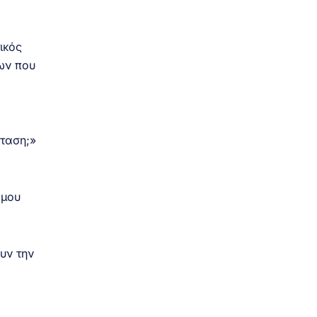
ικός
ων που
ταση;»
όμου
υν την