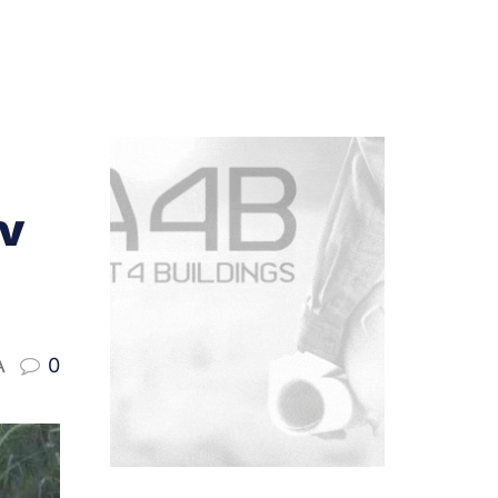
ν
A
0