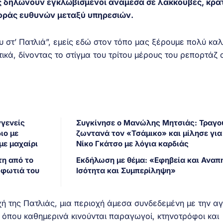
ής δηλώνουν εγκλωβισμένοι ανάμεσα σε λακκούβες, κρα
φοράς ευθυνών μεταξύ υπηρεσιών.
υ στ’ Πατλιά”, εμείς εδώ στον τόπο μας ξέρουμε πολύ καλ
ικά, δίνοντας το στίγμα του τρίτου μέρους του ρεπορτάζ
γγενείς
Συγκίνησε ο Μανώλης Μητσιάς: Τραγο
ιο με
ζωντανά τον «Τσάμικο» και μίλησε για
με μαχαίρι
Νίκο Γκάτσο με λόγια καρδιάς
τη από το
Εκδήλωση με θέμα: «Εφηβεία και Αναπη
 φωτιά του
Ισότητα και Συμπερίληψη»
ή της Πατλιάς, μια περιοχή άμεσα συνδεδεμένη με την αγ
, όπου καθημερινά κινούνται παραγωγοί, κτηνοτρόφοι και