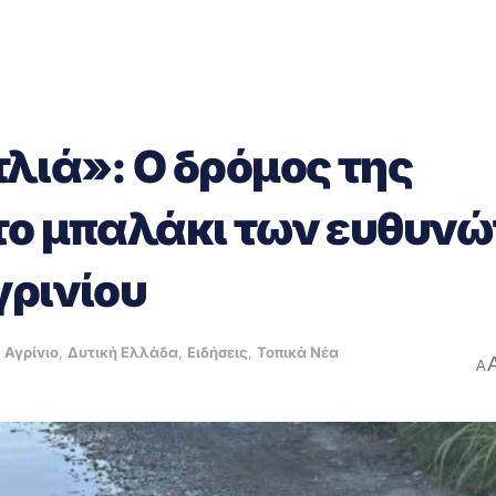
τλιά»: Ο δρόμος της
το μπαλάκι των ευθυνώ
γρινίου
,
Αγρίνιο
,
Δυτική Ελλάδα
,
Ειδήσεις
,
Τοπικά Νέα
A