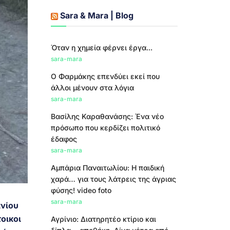
Sara & Mara | Blog
Όταν η χημεία φέρνει έργα...
sara-mara
Ο Φαρμάκης επενδύει εκεί που
άλλοι μένουν στα λόγια
sara-mara
Βασίλης Καραθανάσης: Ένα νέο
πρόσωπο που κερδίζει πολιτικό
έδαφος
sara-mara
Αμπάρια Παναιτωλίου: Η παιδική
χαρά… για τους λάτρεις της άγριας
φύσης! video foto
sara-mara
ινίου
οικοι
Αγρίνιο: Διατηρητέο κτίριο και