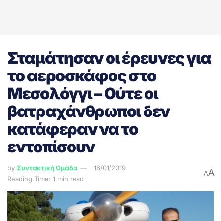
Σταμάτησαν οι έρευνες για
το αεροσκάφος στο
Μεσολόγγι – Ούτε οι
βατραχάνθρωποι δεν
κατάφεραν να το
εντοπίσουν
by
Συντακτική Ομάδα
16/01/2019
A
A
Reading Time: 1 min read