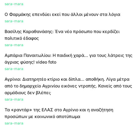
sara-mara
Ο Φαρμάκης επενδύει εκεί που άλλοι μένουν στα λόγια
sara-mara
Βασίλης Καραθανάσης: Ένα νέο πρόσωπο που κερδίζει
πολιτικό έδαφος
sara-mara
Αμπάρια Παναιτωλίου: Η παιδική χαρά… για τους λάτρεις της
άγριας φύσης! video foto
sara-mara
Αγρίνιο: Διατηρητέο κτίριο και δίπλα… αποθήκη. Λίγα μέτρα
από το δημαρχείο Αγρινίου εικόνες ντροπής. Κανείς από τους
αρμόδιους δεν βλέπει;
sara-mara
Τα «ραντάρ» της ΕΛΑΣ στο Αγρίνιο και η αναζήτηση
προσώπων με κοινωνικό αποτύπωμα
sara-mara