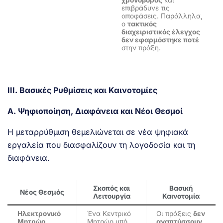
επιβράδυνε τις
αποφάσεις. Παράλληλα,
ο
τακτικός
διαχειριστικός έλεγχος
δεν εφαρμόστηκε ποτέ
στην πράξη.
ΙΙΙ. Βασικές Ρυθμίσεις και Καινοτομίες
Α. Ψηφιοποίηση, Διαφάνεια και Νέοι Θεσμοί
Η μεταρρύθμιση θεμελιώνεται σε νέα ψηφιακά
εργαλεία που διασφαλίζουν τη λογοδοσία και τη
διαφάνεια.
Σκοπός και
Βασική
Νέος Θεσμός
Λειτουργία
Καινοτομία
Ηλεκτρονικό
Ένα Κεντρικό
Οι πράξεις
δεν
Μητρώο
Μητρώο υπό
αναπτύσσουν