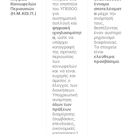
Κοινωφελών
την εποπτεία
έννομα
Περιουσιών
του ΥΠΕΘΟΟ
αποτελέσματ
(Η.Μ.ΚΟΙ.Π.)
για
α
μέχρι την
συστηματική
ανάρτησή
συλλογή και
τους,
ψηφιακή
θεσπίζοντας
ιχνηλασιμότητ
έναν αυστηρό
α
, ώστε να
μηχανισμό
υπάρχει
διαφάνειας.
καταγραφή
Τα στοιχεία
της σχετικής
είναι
περιουσίας
ελεύθερα
των
προσβάσιμα
.
κοινωφελών
και να είναι
ευχερής και
άμεσος ο
έλεγχος των
διοικήσεων.
Υποχρεωτική
ανάρτηση
όλων των
πράξεων
διαχείρισης
(συμβάσεις,
επενδύσεις,
οικονομικές
καταστάσεις),