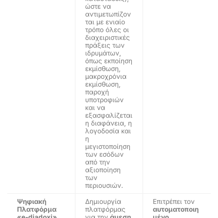
ώστε να
αντιμετωπίζον
ται με ενιαίο
τρόπο όλες οι
διαχειριστικές
πράξεις των
ιδρυμάτων,
όπως εκποίηση
εκμίσθωση,
μακροχρόνια
εκμίσθωση,
παροχή
υποτροφιών
και να
εξασφαλίζεται
η διαφάνεια, η
λογοδοσία και
η
μεγιστοποίηση
των εσόδων
από την
αξιοποίηση
των
περιουσιών.
Ψηφιακή
Δημιουργία
Επιτρέπει τον
Πλατφόρμα
πλατφόρμας
αυτοματοποιη
«e-diadoxi»
για την
άμεση
μένο