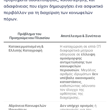
αδιαφάνειας που είχαν δημιουργήσει ένα ασφυκτικό
περιβάλλον για τη διαχείριση των κοινωφελών
πόρων.
Πρόβλημα του
Αποτέλεσμα & Συνέπεια
Προηγούμενου Πλαισίου
Κατακερματισμένη &
Η καταχώριση σε επτά (7)
Ελλιπής Καταγραφή
διαφορετικά μητρώα
οδηγούσε σε
έλλειψη
ομοιόμορφης
αντιμετώπισης των
κοινωφελών
περιουσιών
. Μεγάλος
αριθμός ιδρυμάτων
δεν
υπέβαλε οικονομικές
καταστάσεις
,
καθιστώντας αδύνατο
τον έλεγχο της
ορθότητας της
διαχείρισης.
Αδράνεια Κοινωφελών
Δεν υπήρχε ορισμός
ή
Ιδρυμάτων
μηχανισμός για την