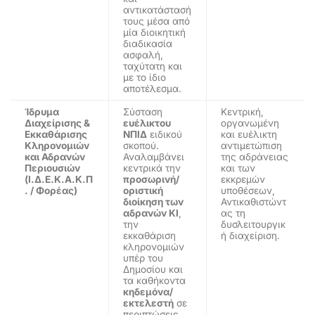
αντικατάστασή
τους μέσα από
μία διοικητική
διαδικασία
ασφαλή,
ταχύτατη και
με το ίδιο
αποτέλεσμα.
Ίδρυμα
Σύσταση
Κεντρική,
Διαχείρισης &
ευέλικτου
οργανωμένη
Εκκαθάρισης
ΝΠΙΔ
ειδικού
και ευέλικτη
Κληρονομιών
σκοπού.
αντιμετώπιση
και Αδρανών
Αναλαμβάνει
της αδράνειας
Περιουσιών
κεντρικά την
και των
(Ι.Δ.Ε.Κ.Α.Κ.Π
προσωρινή/
εκκρεμών
. / Φορέας)
οριστική
υποθέσεων,
διοίκηση των
Αντικαθιστώντ
αδρανών ΚΙ
,
ας τη
την
δυσλειτουργικ
εκκαθάριση
ή διαχείριση.
κληρονομιών
υπέρ του
Δημοσίου και
τα καθήκοντα
κηδεμόνα/
εκτελεστή
σε
περιπτώσεις