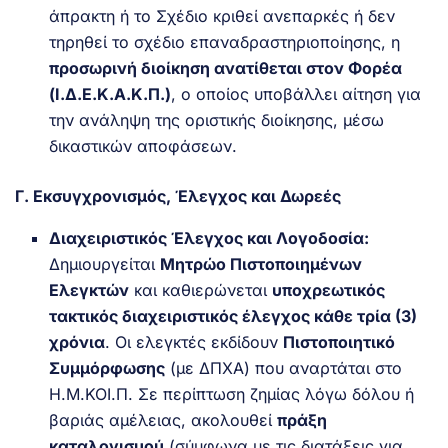
άπρακτη ή το Σχέδιο κριθεί ανεπαρκές ή δεν
τηρηθεί το σχέδιο επαναδραστηριοποίησης, η
προσωρινή διοίκηση ανατίθεται στον Φορέα
(Ι.Δ.Ε.Κ.Α.Κ.Π.)
, ο οποίος υποβάλλει αίτηση για
την ανάληψη της οριστικής διοίκησης, μέσω
δικαστικών αποφάσεων.
Γ. Εκσυγχρονισμός, Έλεγχος και Δωρεές
Διαχειριστικός Έλεγχος και Λογοδοσία:
Δημιουργείται
Μητρώο Πιστοποιημένων
Ελεγκτών
και καθιερώνεται
υποχρεωτικός
τακτικός διαχειριστικός έλεγχος κάθε τρία (3)
χρόνια
. Οι ελεγκτές εκδίδουν
Πιστοποιητικό
Συμμόρφωσης
(με ΔΠΧΑ) που αναρτάται στο
Η.Μ.ΚΟΙ.Π. Σε περίπτωση ζημίας λόγω δόλου ή
βαριάς αμέλειας, ακολουθεί
πράξη
καταλογισμού
(σύμφωνα με τις διατάξεις για