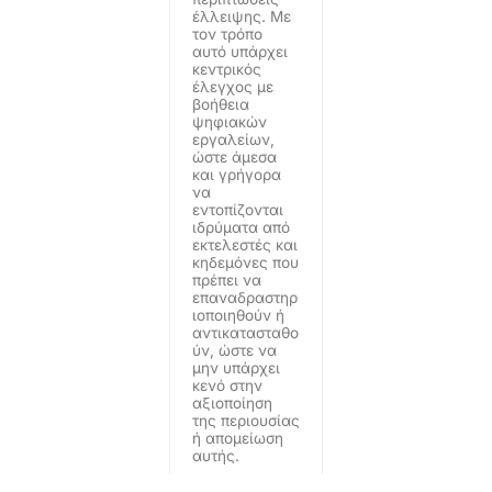
έλλειψης. Με
τον τρόπο
αυτό υπάρχει
κεντρικός
έλεγχος με
βοήθεια
ψηφιακών
εργαλείων,
ώστε άμεσα
και γρήγορα
να
εντοπίζονται
ιδρύματα από
εκτελεστές και
κηδεμόνες που
πρέπει να
επαναδραστηρ
ιοποιηθούν ή
αντικατασταθο
ύν, ώστε να
μην υπάρχει
κενό στην
αξιοποίηση
της περιουσίας
ή απομείωση
αυτής.