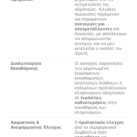
αντιμετώπιση της
αδράνειας. Χιλιάδες
περιουσίες παρέμεναν
και παραμένουν
ανενεργές και
ανεκμετάλλευτες
επί
δεκαετίες, με αποτέλεσμα
να απομειώνονται
συνεχώς και να μην
εκτελείται ο σκοπός του
ιδρυτή.
Δυσλειτουργία
Οι συνεχείς παραιτήσεις
Εκκαθάρισης
των μεμονωμένα
διορισμένων
εκκαθαριστών,
εκτελεστών διαθηκών ή
κηδεμόνων σχολαζουσών
κληρονομιών οδηγούσαν
σε
τεράστιες
καθυστερήσεις
στην
εκκαθάριση των
κληρονομιών.
Ασφυκτικός &
Ο
προληπτικός έλεγχος
Ανεφάρμοστος Έλεγχος
από τα περιφερειακά
Συμβούλια ήταν
χρονοβόρος
και