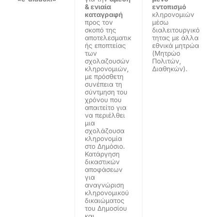
& ενιαία
εντοπισμό
καταγραφή
κληρονομιών
προς τον
μέσω
σκοπό της
διαλειτουργικό
αποτελεσματικ
τητας με άλλα
ής εποπτείας
εθνικά μητρώα
των
(Μητρώο
σχολαζουσών
Πολιτών,
κληρονομιών,
Διαθηκών).
με πρόσθετη
συνέπεια τη
σύντμηση του
χρόνου που
απαιτείτο για
να περιέλθει
μια
σχολάζουσα
κληρονομία
στο Δημόσιο.
Κατάργηση
δικαστικών
αποφάσεων
για
αναγνώριση
κληρονομικού
δικαιώματος
του Δημοσίου
και