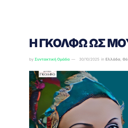
Η ΓΚΟΛΦΩ ΩΣ ΜΟ
by
Συντακτική Ομάδα
30/10/2025
in
Ελλάδα
,
Θέ