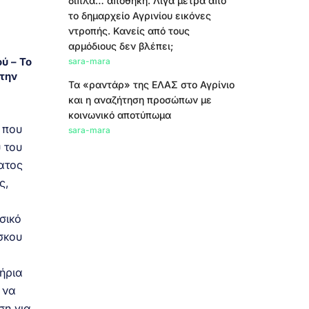
δίπλα… αποθήκη. Λίγα μέτρα από
το δημαρχείο Αγρινίου εικόνες
ντροπής. Κανείς από τους
αρμόδιους δεν βλέπει;
ύ – Το
sara-mara
την
Τα «ραντάρ» της ΕΛΑΣ στο Αγρίνιο
και η αναζήτηση προσώπων με
κοινωνικό αποτύπωμα
 που
sara-mara
 του
ατος
ς,
σικό
σκου
ήρια
 να
ση για