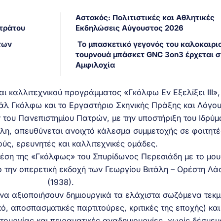
Αστακός: Πολιτιστικές και Αθλητικές
Στράτου
Εκδηλώσεις Αύγουστος 2026
των
Το μπασκετικό γεγονός του καλοκαιριο
τουρνουά μπάσκετ GNC 3on3 έρχεται σ
Αμφιλοχία
και καλλιτεχνικού προγράμματος «Γκόλφω Εν Εξελίξει ΙΙΙ»,
άλ Γκόλφω και το Εργαστήριο Σκηνικής Πράξης και Λόγου
του Πανεπιστημίου Πατρών, με την υποστήριξη του Ιδρύμ
λη, απευθύνεται ανοιχτό κάλεσμα συμμετοχής σε φοιτητέ
ύς, ερευνητές και καλλιτεχνικές ομάδες.
έση της «Γκόλφως» του Σπυρίδωνος Περεσιάδη με το μου
ο την οπερετική εκδοχή των Γεωργίου Βιτάλη – Ορέστη Λά
(1938).
 να αξιοποιήσουν δημιουργικά τα ελάχιστα σωζόμενα τεκμ
ό, αποσπασματικές παρτιτούρες, κριτικές της εποχής) και
ουργίας και πειραματικές αναδημιουργίες, χωρίς δέσμευ