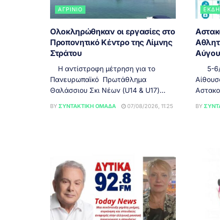
ΑΓΡΊΝΙΟ
ΕΚΔΗ
Ολοκληρώθηκαν οι εργασίες στο
Αστακό
Προπονητικό Κέντρο της Λίμνης
Αθλητ
Στράτου
Αύγου
Η αντίστροφη μέτρηση για το
5-6/8,
Πανευρωπαϊκό Πρωτάθλημα
Αίθουσ
Θαλάσσιου Σκι Νέων (U14 & U17)...
Αστακού
BY
ΣΥΝΤΑΚΤΙΚΉ ΟΜΆΔΑ
07/08/2026, 11:25
BY
ΣΥΝΤ