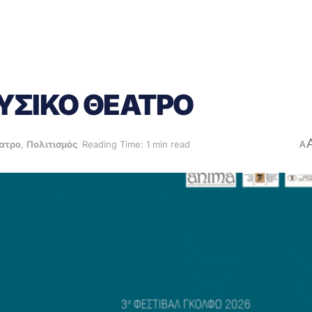
ΥΣΙΚΟ ΘΕΑΤΡΟ
ατρο
,
Πολιτισμός
Reading Time: 1 min read
A