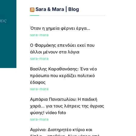
Sara & Mara | Blog
Όταν η χημεία φέρνει έργα...
sara-mara
Ο Φαρμάκης επενδύει εκεί που
άλλοι μένουν στα λόγια
sara-mara
Βασίλης Καραθανάσης: Ένα νέο
πρόσωπο που κερδίζει πολιτικό
έδαφος
sara-mara
Αμπάρια Παναιτωλίου: Η παιδική
χαρά… για τους λάτρεις της άγριας
φύσης! video foto
sara-mara
Αγρίνιο: Διατηρητέο κτίριο και