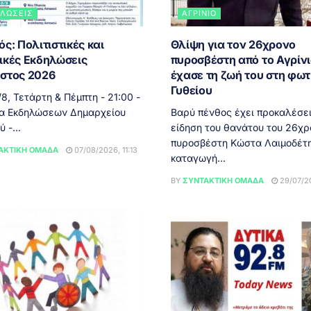
ΛΏΣΕΙΣ
ΑΓΡΊΝΙΟ
ς: Πολιτιστικές και
Θλίψη για τον 26χρονο
ικές Εκδηλώσεις
πυροσβέστη από το Αγρίνι
στος 2026
έχασε τη ζωή του στη φωτ
Γυθείου
 Τετάρτη & Πέμπτη - 21:00 -
α Εκδηλώσεων Δημαρχείου
Βαρύ πένθος έχει προκαλέσει
 -...
είδηση του θανάτου του 26χρ
πυροσβέστη Κώστα Λαιμοδέτη
ΑΚΤΙΚΉ ΟΜΆΔΑ
07/08/2026, 11:13
καταγωγή...
BY
ΣΥΝΤΑΚΤΙΚΉ ΟΜΆΔΑ
29/07/20