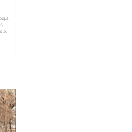
νουμε
κή
εια.