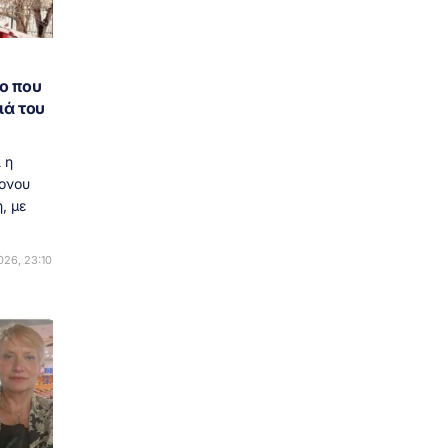
ο που
ιά του
 η
ονου
, με
26, 23:10