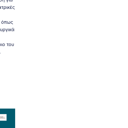
ατρικές
, όπως
ουργικά
ιο του
.